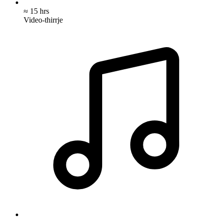
≈ 15 hrs
Video-thirrje