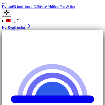
zon
Dyqani
Si funksionon
Udhëzues
Ndihmë
Fto & fito
SQ
Hyr
Regjistrohu