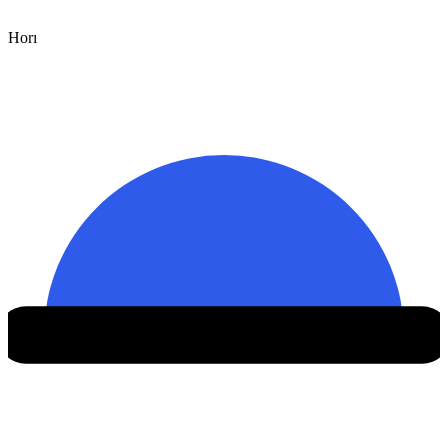
Hor
ı