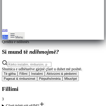
zon
Hyr
Menu
Qendra e ndihmës
Si mund të
ndihmojmë?
Shumica e udhëtarëve gjejnë çfarë u duhet më poshtë.
Të gjitha
Fillimi
Instalimi
Aktivizimi & përdorimi
Pagesat & rimbursimet
Përputhshmëria
Mbushjet
Fillimi
3
Çfarë është një eSIM?