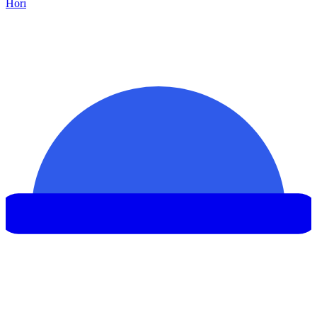
Hor
ı