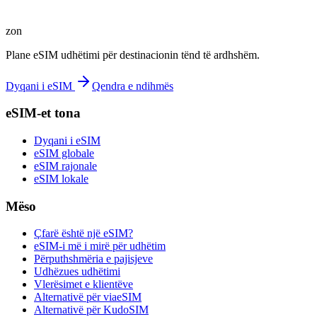
zon
Plane eSIM udhëtimi për destinacionin tënd të ardhshëm.
Dyqani i eSIM
Qendra e ndihmës
eSIM-et tona
Dyqani i eSIM
eSIM globale
eSIM rajonale
eSIM lokale
Mëso
Çfarë është një eSIM?
eSIM-i më i mirë për udhëtim
Përputhshmëria e pajisjeve
Udhëzues udhëtimi
Vlerësimet e klientëve
Alternativë për viaeSIM
Alternativë për KudoSIM