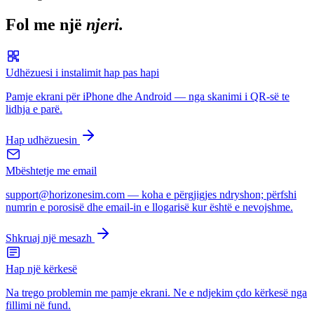
Fol me një
njeri.
Udhëzuesi i instalimit hap pas hapi
Pamje ekrani për iPhone dhe Android — nga skanimi i QR-së te
lidhja e parë.
Hap udhëzuesin
Mbështetje me email
support@horizonesim.com — koha e përgjigjes ndryshon; përfshi
numrin e porosisë dhe email-in e llogarisë kur është e nevojshme.
Shkruaj një mesazh
Hap një kërkesë
Na trego problemin me pamje ekrani. Ne e ndjekim çdo kërkesë nga
fillimi në fund.