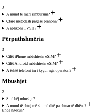
3
A mund të marr rimbursim?
Çfarë metodash pagese pranoni?
A aplikoni TVSH?
Përputhshmëria
3
Cilët iPhone mbështesin eSIM?
Cilët Android mbështesin eSIM?
A është telefoni im i kyçur nga operatori?
Mbushjet
2
Si të bëj mbushje?
A mund të shtoj më shumë ditë pa shtuar të dhëna?
Ende ngecur?