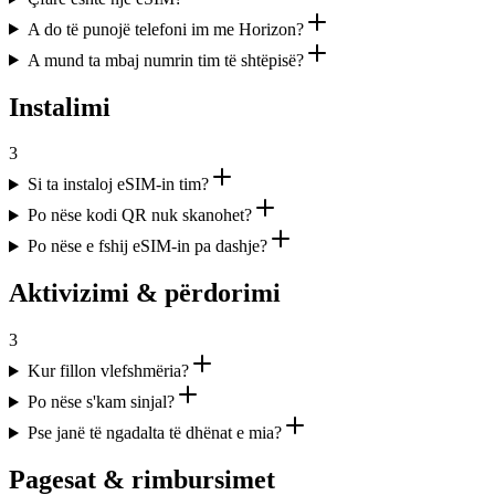
A do të punojë telefoni im me Horizon?
A mund ta mbaj numrin tim të shtëpisë?
Instalimi
3
Si ta instaloj eSIM-in tim?
Po nëse kodi QR nuk skanohet?
Po nëse e fshij eSIM-in pa dashje?
Aktivizimi & përdorimi
3
Kur fillon vlefshmëria?
Po nëse s'kam sinjal?
Pse janë të ngadalta të dhënat e mia?
Pagesat & rimbursimet