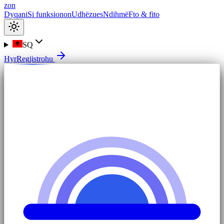
zon
Dyqani
Si funksionon
Udhëzues
Ndihmë
Fto & fito
SQ
Hyr
Regjistrohu