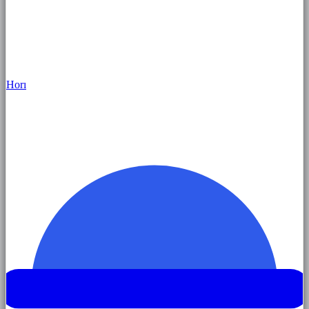
Hor
ı