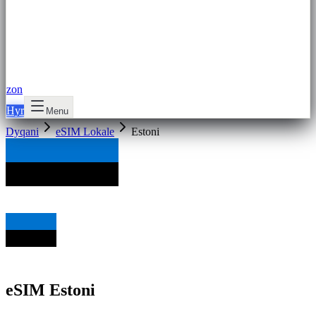
zon
Hyr
Menu
Dyqani
eSIM Lokale
Estoni
eSIM Estoni