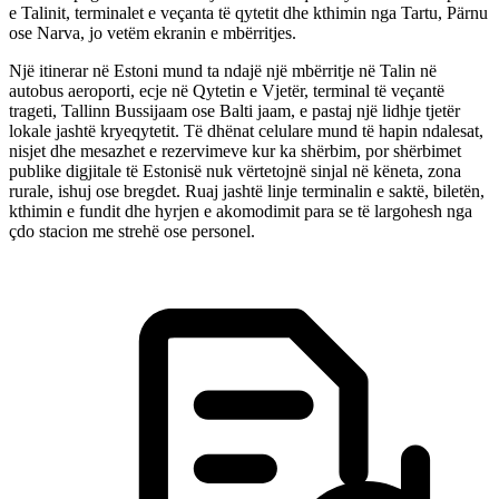
e Talinit, terminalet e veçanta të qytetit dhe kthimin nga Tartu, Pärnu
ose Narva, jo vetëm ekranin e mbërritjes.
Një itinerar në Estoni mund ta ndajë një mbërritje në Talin në
autobus aeroporti, ecje në Qytetin e Vjetër, terminal të veçantë
trageti, Tallinn Bussijaam ose Balti jaam, e pastaj një lidhje tjetër
lokale jashtë kryeqytetit. Të dhënat celulare mund të hapin ndalesat,
nisjet dhe mesazhet e rezervimeve kur ka shërbim, por shërbimet
publike digjitale të Estonisë nuk vërtetojnë sinjal në këneta, zona
rurale, ishuj ose bregdet. Ruaj jashtë linje terminalin e saktë, biletën,
kthimin e fundit dhe hyrjen e akomodimit para se të largohesh nga
çdo stacion me strehë ose personel.