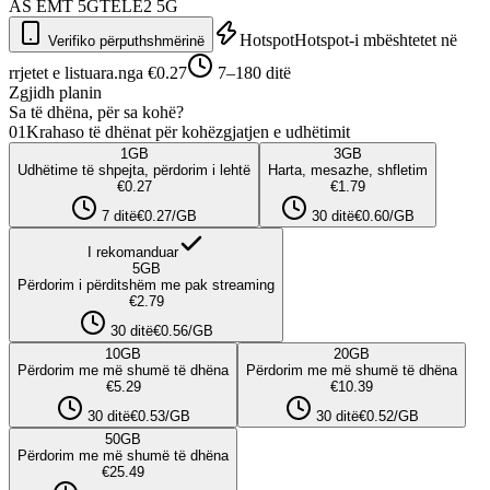
AS EMT
5G
TELE2
5G
Hotspot
Hotspot-i mbështetet në
Verifiko përputhshmërinë
rrjetet e listuara.
nga €0.27
7–180 ditë
Zgjidh planin
Sa të dhëna, për sa kohë?
01
Krahaso të dhënat për kohëzgjatjen e udhëtimit
1
GB
3
GB
Udhëtime të shpejta, përdorim i lehtë
Harta, mesazhe, shfletim
€0.27
€1.79
7 ditë
€0.27/GB
30 ditë
€0.60/GB
I rekomanduar
5
GB
Përdorim i përditshëm me pak streaming
€2.79
30 ditë
€0.56/GB
10
GB
20
GB
Përdorim me më shumë të dhëna
Përdorim me më shumë të dhëna
€5.29
€10.39
30 ditë
€0.53/GB
30 ditë
€0.52/GB
50
GB
Përdorim me më shumë të dhëna
€25.49