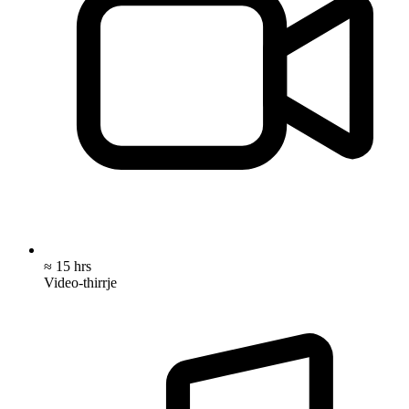
≈ 15 hrs
Video-thirrje