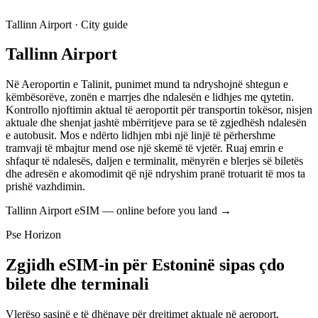
Tallinn Airport · City guide
Tallinn Airport
Në Aeroportin e Talinit, punimet mund ta ndryshojnë shtegun e
këmbësorëve, zonën e marrjes dhe ndalesën e lidhjes me qytetin.
Kontrollo njoftimin aktual të aeroportit për transportin tokësor, nisjen
aktuale dhe shenjat jashtë mbërritjeve para se të zgjedhësh ndalesën
e autobusit. Mos e ndërto lidhjen mbi një linjë të përhershme
tramvaji të mbajtur mend ose një skemë të vjetër. Ruaj emrin e
shfaqur të ndalesës, daljen e terminalit, mënyrën e blerjes së biletës
dhe adresën e akomodimit që një ndryshim pranë trotuarit të mos ta
prishë vazhdimin.
Tallinn Airport eSIM — online before you land
→
Pse Horizon
Zgjidh eSIM-in për Estoninë sipas çdo
bilete dhe terminali
Vlerëso sasinë e të dhënave për drejtimet aktuale në aeroport,