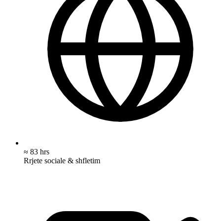
≈ 83 hrs
Rrjete sociale & shfletim