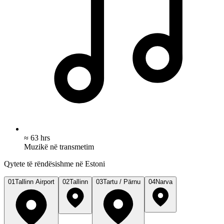
≈ 63 hrs
Muzikë në transmetim
Qytete të rëndësishme në Estoni
01
Tallinn Airport
02
Tallinn
03
Tartu / Pärnu
04
Narva