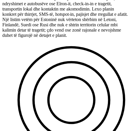
ndryshimet e autobusëve ose Elron-it, check-in-in e tragetit,
transportin lokal dhe kontaktin me akomodimin. Lexo planin
konkret për thirrjet, SMS-të, hotspot-in, pajisjet dhe rregullat e afatit.
Një listim vetëm për Estoninë nuk vërteton shërbim në Letoni,
Finlandë, Suedi ose Rusi dhe nuk e shtrin territorin celular mbi
kalimin detar të tragetit; çdo vend ose zonë rajonale e nevojshme
duhet të figurojë në detajet e planit.