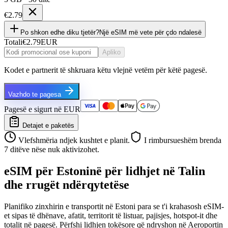
€2.79
Po shkon edhe diku tjetër?
Një eSIM më vete për çdo ndalesë
Totali
€2.79
EUR
Apliko
Kodet e partnerit të shkruara këtu vlejnë vetëm për këtë pagesë.
Vazhdo te pagesa
Pagesë e sigurt në EUR
Detajet e paketës
Vlefshmëria ndjek kushtet e planit.
I rimbursueshëm brenda
7 ditëve nëse nuk aktivizohet.
eSIM për Estoninë për lidhjet në Talin
dhe rrugët ndërqytetëse
Planifiko zinxhirin e transportit në Estoni para se t'i krahasosh eSIM-
et sipas të dhënave, afatit, territorit të listuar, pajisjes, hotspot-it dhe
totalit në pagesë. Përfshi lidhjen tokësore që ndryshon në Aeroportin