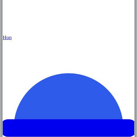
Hor
ı