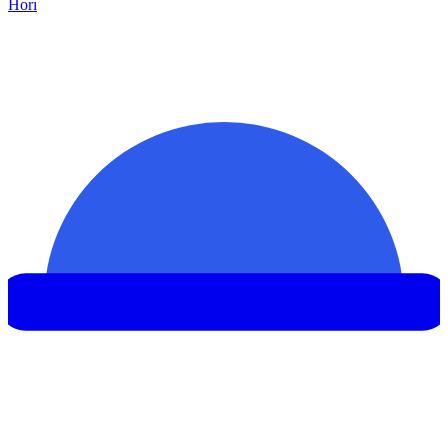
Hor
ı