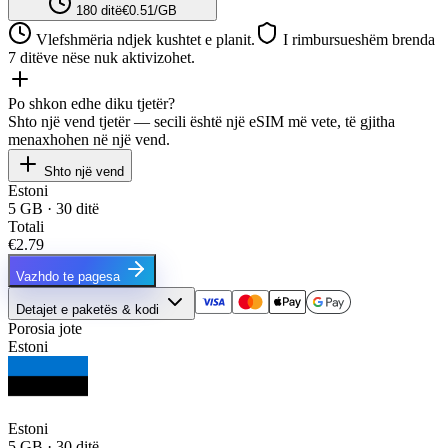
180 ditë
€0.51/GB
Vlefshmëria ndjek kushtet e planit.
I rimbursueshëm brenda
7 ditëve nëse nuk aktivizohet.
Po shkon edhe diku tjetër?
Shto një vend tjetër — secili është një eSIM më vete, të gjitha
menaxhohen në një vend.
Shto një vend
Estoni
5 GB · 30 ditë
Totali
€2.79
Vazhdo te pagesa
Detajet e paketës & kodi
Porosia jote
Estoni
Estoni
5 GB · 30 ditë