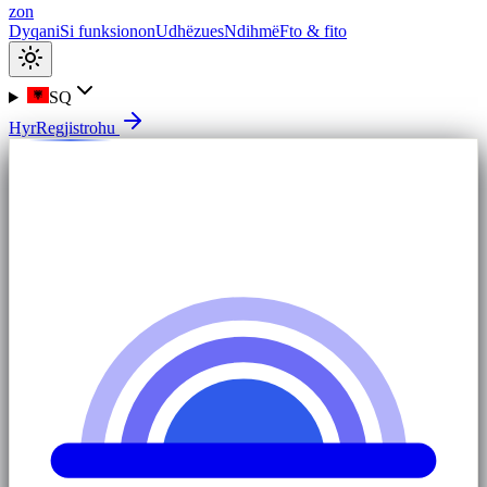
zon
Dyqani
Si funksionon
Udhëzues
Ndihmë
Fto & fito
SQ
Hyr
Regjistrohu