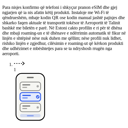
Para nisjes konfirmo që telefoni i shkyçur pranon eSIM dhe gjej
ngjarjen që ia nis afatin këtij produkti. Instaloje me Wi-Fi të
qëndrueshëm, mbaje kodin QR ose kodin manual jashtë pajisjes dhe
shkarko faqen aktuale të transportit tokësor të Aeroportit të Talinit
bashkë me biletën e parë. Në Estoni cakto profilin e ri për të dhëna
dhe mbaji roaming-un e të dhënave e ndërrimin automatik të fikur në
linjën e shtëpisë nëse nuk duhen me qëllim; nëse profili nuk lidhet,
rishiko linjën e zgjedhur, cilësimin e roaming-ut që kërkon produkti
dhe udhëzimet e mbështetjes para se ta ndryshosh rrugën nga
aeroporti.
1