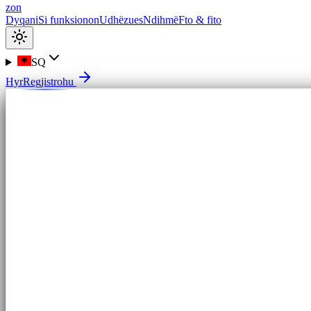
zon
Dyqani
Si funksionon
Udhëzues
Ndihmë
Fto & fito
SQ
Hyr
Regjistrohu