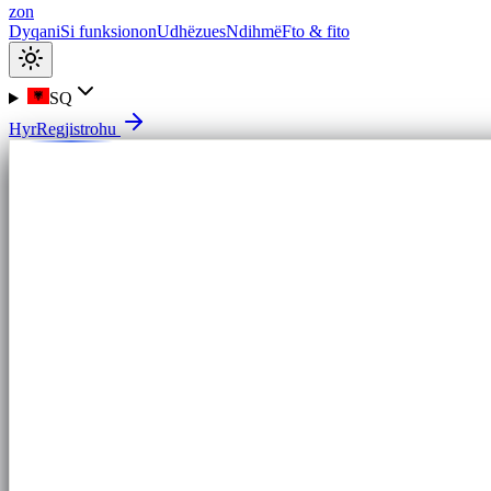
zon
Dyqani
Si funksionon
Udhëzues
Ndihmë
Fto & fito
SQ
Hyr
Regjistrohu