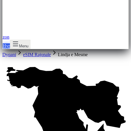
zon
Hyr
Menu
Dyqani
eSIM Rajonale
Lindja e Mesme