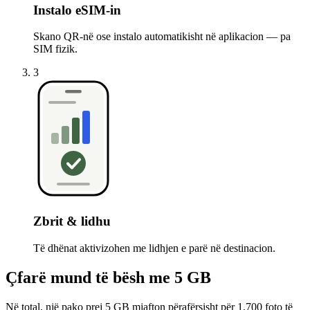
Instalo eSIM-in
Skano QR-në ose instalo automatikisht në aplikacion — pa
SIM fizik.
3
Zbrit & lidhu
Të dhënat aktivizohen me lidhjen e parë në destinacion.
Çfarë mund të bësh me 5 GB
Në total, një pako prej 5 GB mjafton përafërsisht për 1,700 foto të