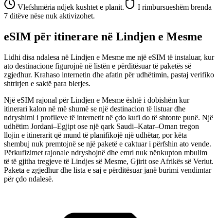
Vlefshmëria ndjek kushtet e planit.
I rimbursueshëm brenda
7 ditëve nëse nuk aktivizohet.
eSIM për itinerare në Lindjen e Mesme
Lidhi disa ndalesa në Lindjen e Mesme me një eSIM të instaluar, kur
ato destinacione figurojnë në listën e përditësuar të paketës së
zgjedhur. Krahaso internetin dhe afatin për udhëtimin, pastaj verifiko
shtrirjen e saktë para blerjes.
Një eSIM rajonal për Lindjen e Mesme është i dobishëm kur
itinerari kalon në më shumë se një destinacion të listuar dhe
ndryshimi i profileve të internetit në çdo kufi do të shtonte punë. Një
udhëtim Jordani–Egjipt ose një qark Saudi–Katar–Oman tregon
llojin e itinerarit që mund të planifikojë një udhëtar, por këta
shembuj nuk premtojnë se një paketë e caktuar i përfshin ato vende.
Përkufizimet rajonale ndryshojnë dhe emri nuk nënkupton mbulim
të të gjitha tregjeve të Lindjes së Mesme, Gjirit ose Afrikës së Veriut.
Paketa e zgjedhur dhe lista e saj e përditësuar janë burimi vendimtar
për çdo ndalesë.