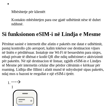
Mbështetje për klientët
Kontakto mbështetjen para ose gjatë udhëtimit nëse të duhet
ndihmë.
Si funksionon eSIM-i në Lindja e Mesme
Përshtat sasinë e internetit dhe afatin e paketës me datat e udhëtimit,
pastaj kontrollo çdo aeroport, kalim tokësor ose destinacion vijues
në listën e përditësuar. Instaloje me Wi-Fi të besueshëm para nisjes,
mbaji private të dhënat e kodit QR dhe ndiq udhëzimet e aktivizimit
për paketën. Në një destinacion të listuar, zgjidh eSIM-in e Lindjes
së Mesme për internetin celular dhe përdor cilësimin e kërkuar për
roaming. Lidhja dhe fillimi i afatit mund të ndryshojnë sipas paketës,
ndaj mos u bazoni te rregullat e një eSIM-i tjetër.
1