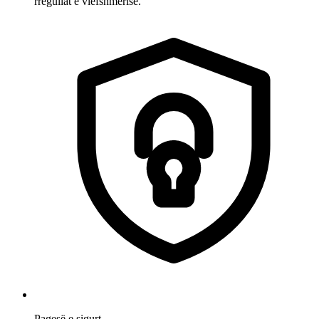
rregullat e vlefshmërisë.
Pagesë e sigurt