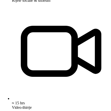
Rrjete sociale & shfletim
≈ 15 hrs
Video-thirrje