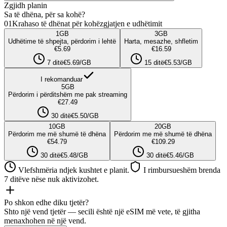
Zgjidh planin
Sa të dhëna, për sa kohë?
01
Krahaso të dhënat për kohëzgjatjen e udhëtimit
1
GB
3
GB
Udhëtime të shpejta, përdorim i lehtë
Harta, mesazhe, shfletim
€5.69
€16.59
7 ditë
€5.69/GB
15 ditë
€5.53/GB
I rekomanduar
5
GB
Përdorim i përditshëm me pak streaming
€27.49
30 ditë
€5.50/GB
10
GB
20
GB
Përdorim me më shumë të dhëna
Përdorim me më shumë të dhëna
€54.79
€109.29
30 ditë
€5.48/GB
30 ditë
€5.46/GB
Vlefshmëria ndjek kushtet e planit.
I rimbursueshëm brenda
7 ditëve nëse nuk aktivizohet.
Po shkon edhe diku tjetër?
Shto një vend tjetër — secili është një eSIM më vete, të gjitha
menaxhohen në një vend.