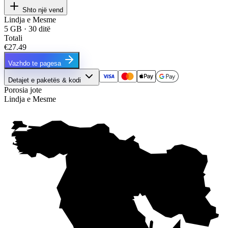
Shto një vend
Lindja e Mesme
5 GB · 30 ditë
Totali
€27.49
Vazhdo te pagesa
Detajet e paketës & kodi
Porosia jote
Lindja e Mesme