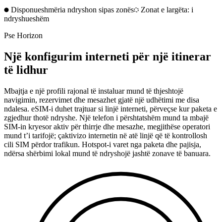
Disponueshmëria ndryshon sipas zonës
Zonat e largëta: i
ndryshueshëm
Pse Horizon
Një konfigurim interneti për një itinerar
të lidhur
Mbajtja e një profili rajonal të instaluar mund të thjeshtojë
navigimin, rezervimet dhe mesazhet gjatë një udhëtimi me disa
ndalesa. eSIM-i duhet trajtuar si linjë interneti, përveçse kur paketa e
zgjedhur thotë ndryshe. Një telefon i përshtatshëm mund ta mbajë
SIM-in kryesor aktiv për thirrje dhe mesazhe, megjithëse operatori
mund t’i tarifojë; çaktivizo internetin në atë linjë që të kontrollosh
cili SIM përdor trafikun. Hotspot-i varet nga paketa dhe pajisja,
ndërsa shërbimi lokal mund të ndryshojë jashtë zonave të banuara.