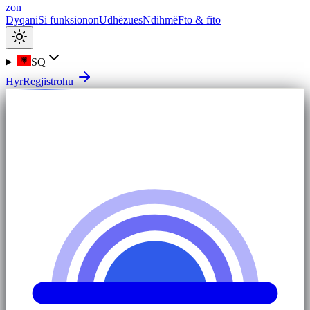
zon
Dyqani
Si funksionon
Udhëzues
Ndihmë
Fto & fito
SQ
Hyr
Regjistrohu