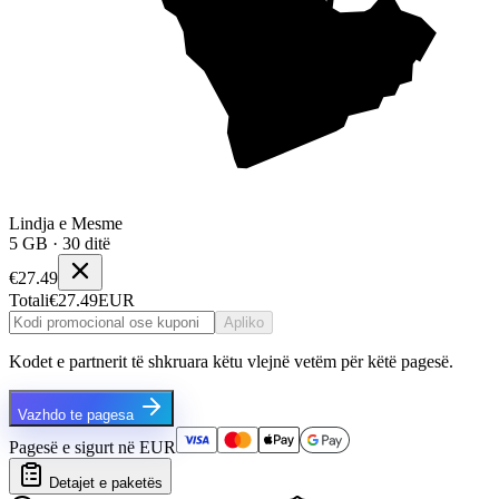
Lindja e Mesme
5 GB · 30 ditë
€27.49
Totali
€27.49
EUR
Apliko
Kodet e partnerit të shkruara këtu vlejnë vetëm për këtë pagesë.
Vazhdo te pagesa
Pagesë e sigurt në EUR
Detajet e paketës