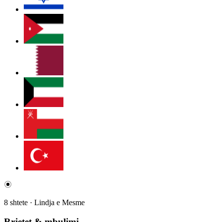
8 shtete · Lindja e Mesme
Rrjetet & mbulimi