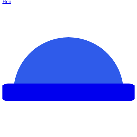
Hor
ı