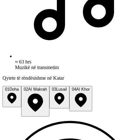
≈ 63 hrs
Muzikë në transmetim
Qytete të rëndësishme në Katar
01
Doha
02
Al Wakrah
03
Lusail
04
Al Khor