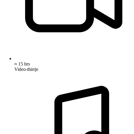
≈ 15 hrs
Video-thirrje