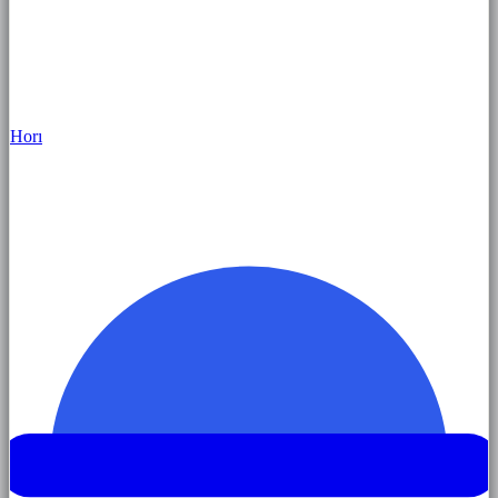
Hor
ı