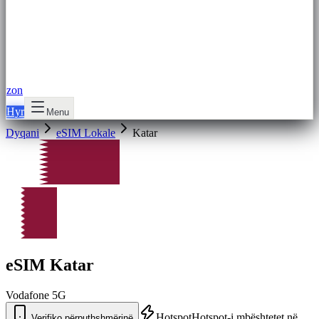
zon
Hyr
Menu
Dyqani
eSIM Lokale
Katar
eSIM Katar
Vodafone
5G
Hotspot
Hotspot-i mbështetet në
Verifiko përputhshmërinë