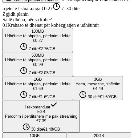
rrjetet e listuara.
nga €0.27
7–30 ditë
Zgjidh planin
Sa të dhëna, për sa kohë?
01
Krahaso të dhënat për kohëzgjatjen e udhëtimit
100
MB
Udhëtime të shpejta, përdorim i lehtë
€0.27
7 ditë
€2.76/GB
500
MB
Udhëtime të shpejta, përdorim i lehtë
€0.99
7 ditë
€2.03/GB
1
GB
3
GB
Udhëtime të shpejta, përdorim i lehtë
Harta, mesazhe, shfletim
€1.69
€4.49
7 ditë
€1.69/GB
30 ditë
€1.50/GB
I rekomanduar
5
GB
Përdorim i përditshëm me pak streaming
€7.39
30 ditë
€1.48/GB
10
GB
20
GB