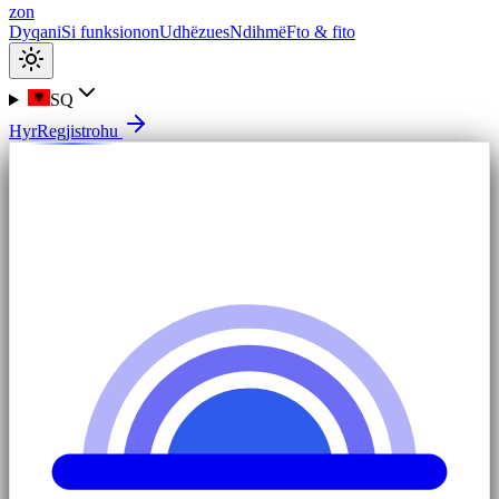
zon
Dyqani
Si funksionon
Udhëzues
Ndihmë
Fto & fito
SQ
Hyr
Regjistrohu