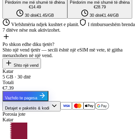
Përdorim me më shumë të dhëna
Përdorim me më shumë të dhëna
€14.49
€28.79
30 ditë
€1.45/GB
30 ditë
€1.44/GB
Vlefshmëria ndjek kushtet e planit.
I rimbursueshëm brenda
7 ditëve nëse nuk aktivizohet.
Po shkon edhe diku tjetër?
Shto një vend tjetër — secili është një eSIM më vete, të gjitha
menaxhohen në një vend.
Shto një vend
Katar
5 GB · 30 ditë
Totali
€7.39
Vazhdo te pagesa
Detajet e paketës & kodi
Porosia jote
Katar