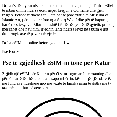
Doha është aty ku nisin shumica e udhëtimeve, dhe një Doha eSIM
të mban online ndërsa ecën nëpër bregun e Corniche dhe gjen
rrugën. Përdor të dhënat celulare për të parë orarin te Museum of
Islamic Art, për të ndarë foto nga Souq Waqif dhe për të hapur një
hartë mes tezgave. Mbulimi është i fortë në qendër të qytetit, prandaj
mesazhet dhe navigimi rrjedhin lehtë ndërsa lëviz nga buza e ujit
drejt rrugicave të pazarit të vjetër.
Doha eSIM — online before you land
→
Pse Horizon
Pse të zgjedhësh eSIM-in tonë për Katar
Zgjidh një eSIM për Katarin për t'i shmangur tarifat e roaming dhe
për të marrë të dhëna celulare sapo mbërrin, kështu që një ndalesë,
një fundjavë ndeshjeje apo një vizitë te familja nisin të gjitha me ty
tashmë të lidhur në aeroport.