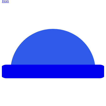
Hor
ı