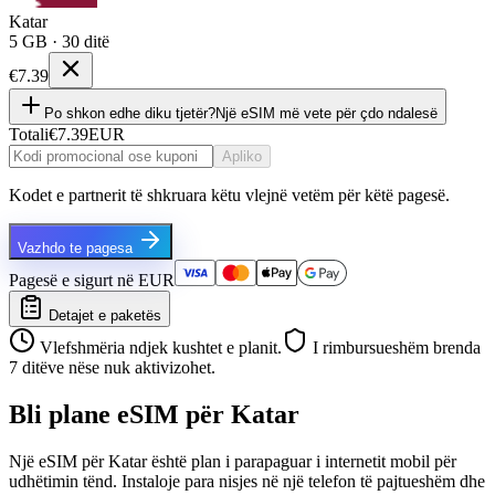
Katar
5 GB · 30 ditë
€7.39
Po shkon edhe diku tjetër?
Një eSIM më vete për çdo ndalesë
Totali
€7.39
EUR
Apliko
Kodet e partnerit të shkruara këtu vlejnë vetëm për këtë pagesë.
Vazhdo te pagesa
Pagesë e sigurt në EUR
Detajet e paketës
Vlefshmëria ndjek kushtet e planit.
I rimbursueshëm brenda
7 ditëve nëse nuk aktivizohet.
Bli plane eSIM për Katar
Një eSIM për Katar është plan i parapaguar i internetit mobil për
udhëtimin tënd. Instaloje para nisjes në një telefon të pajtueshëm dhe