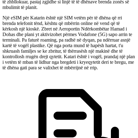
të zhbllokuar, pastaj zgjidhe si linjë të të dhënave brenda zonës së
mbulimit të planit.
Një eSIM për Katarin është një SIM vetëm për të dhëna që rri
brenda telefonit tënd, kështu që mbërrin online në vend që të
kërkosh një kioskë. Zbret në Aeroportin Ndërkombëtar Hamad i
Dohas dhe plani yt aktivizohet përmes Vodafone (5G) sapo arrin te
terminali. Pa faturë roaming, pa radhë në dyqan, pa ndërruar asnjë
kartë të vogël plastike. Që nga porta mund të hapësh hartat, t'u
shkruash familjes se ke zbritur, të thërrasësh një makinë dhe të
kontrollosh rrugën drejt qytetit. Katari është i vogël, prandaj një plan
i vetëm të mban të lidhur nga bregdeti i kryeqytetit deri te bregu, me
të dhëna gati para se valixhet të mbërrijnë në rrip.