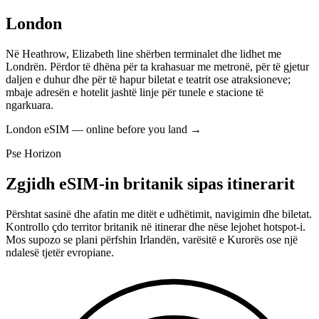
London
Në Heathrow, Elizabeth line shërben terminalet dhe lidhet me
Londrën. Përdor të dhëna për ta krahasuar me metronë, për të gjetur
daljen e duhur dhe për të hapur biletat e teatrit ose atraksioneve;
mbaje adresën e hotelit jashtë linje për tunele e stacione të
ngarkuara.
London eSIM — online before you land
→
Pse Horizon
Zgjidh eSIM-in britanik sipas itinerarit
Përshtat sasinë dhe afatin me ditët e udhëtimit, navigimin dhe biletat.
Kontrollo çdo territor britanik në itinerar dhe nëse lejohet hotspot-i.
Mos supozo se plani përfshin Irlandën, varësitë e Kurorës ose një
ndalesë tjetër evropiane.