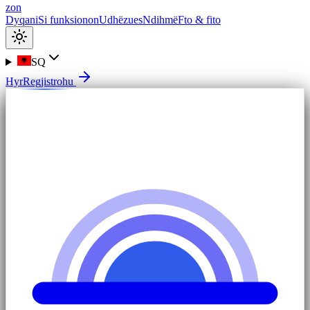
zon
Dyqani
Si funksionon
Udhëzues
Ndihmë
Fto & fito
SQ
Hyr
Regjistrohu