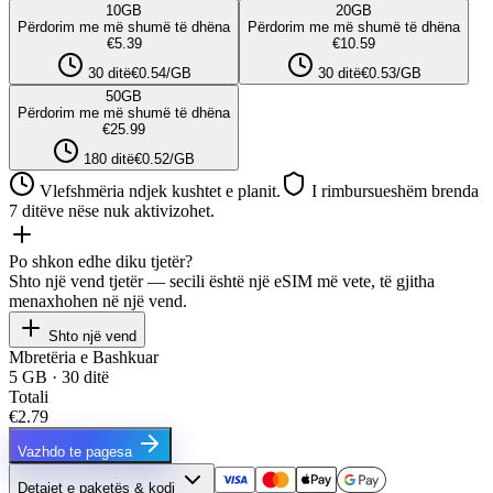
10
GB
20
GB
Përdorim me më shumë të dhëna
Përdorim me më shumë të dhëna
€5.39
€10.59
30 ditë
€0.54/GB
30 ditë
€0.53/GB
50
GB
Përdorim me më shumë të dhëna
€25.99
180 ditë
€0.52/GB
Vlefshmëria ndjek kushtet e planit.
I rimbursueshëm brenda
7 ditëve nëse nuk aktivizohet.
Po shkon edhe diku tjetër?
Shto një vend tjetër — secili është një eSIM më vete, të gjitha
menaxhohen në një vend.
Shto një vend
Mbretëria e Bashkuar
5 GB · 30 ditë
Totali
€2.79
Vazhdo te pagesa
Detajet e paketës & kodi