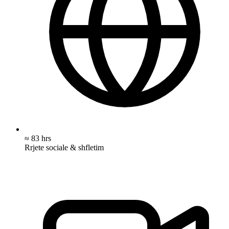
≈ 83 hrs
Rrjete sociale & shfletim