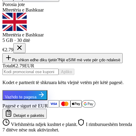
Porosia jote
Mbretëria e Bashkuar
Mbretëria e Bashkuar
5 GB · 30 ditë
€2.79
Po shkon edhe diku tjetër?
Një eSIM më vete për çdo ndalesë
Totali
€2.79
EUR
Apliko
Kodet e partnerit të shkruara këtu vlejnë vetëm për këtë pagesë.
Vazhdo te pagesa
Pagesë e sigurt në EUR
Detajet e paketës
Vlefshmëria ndjek kushtet e planit.
I rimbursueshëm brenda
7 ditëve nëse nuk aktivizohet.