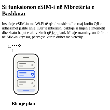
Si funksionon eSIM-i në Mbretëria e
Bashkuar
Instaloje eSIM-in me Wi-Fi të qëndrueshëm dhe ruaj kodin QR e
udhëzimet jashtë linje. Kur të mbërrish, caktoje si linjën e internetit
dhe zbato hapat e aktivizimit që jep plani. Mbaje roaming-un të fikur
në SIM-in kryesor, përveçse kur të duhet me vetëdije.
1
Bli një plan