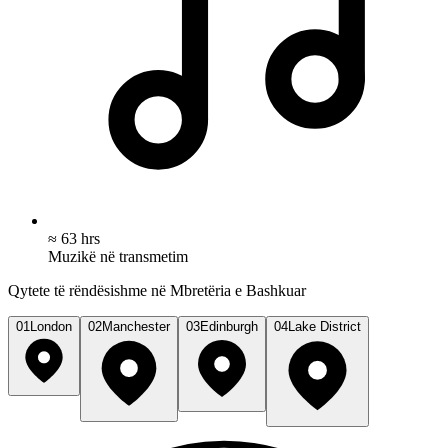
≈ 63 hrs
Muzikë në transmetim
Qytete të rëndësishme në Mbretëria e Bashkuar
01
London
02
Manchester
03
Edinburgh
04
Lake District