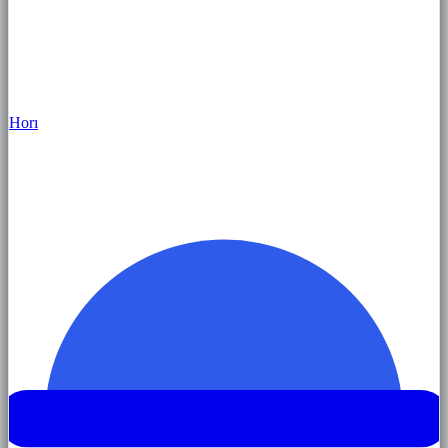
Hor
ı