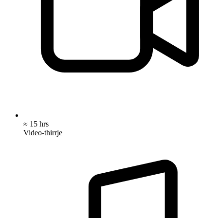
≈ 15 hrs
Video-thirrje