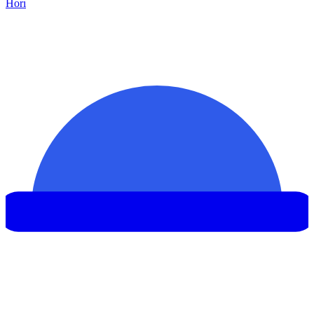
Hor
ı