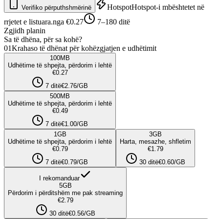
Hotspot
Hotspot-i mbështetet në
Verifiko përputhshmërinë
rrjetet e listuara.
nga €0.27
7–180 ditë
Zgjidh planin
Sa të dhëna, për sa kohë?
01
Krahaso të dhënat për kohëzgjatjen e udhëtimit
100
MB
Udhëtime të shpejta, përdorim i lehtë
€0.27
7 ditë
€2.76/GB
500
MB
Udhëtime të shpejta, përdorim i lehtë
€0.49
7 ditë
€1.00/GB
1
GB
3
GB
Udhëtime të shpejta, përdorim i lehtë
Harta, mesazhe, shfletim
€0.79
€1.79
7 ditë
€0.79/GB
30 ditë
€0.60/GB
I rekomanduar
5
GB
Përdorim i përditshëm me pak streaming
€2.79
30 ditë
€0.56/GB