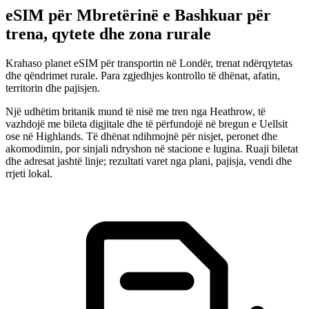
eSIM për Mbretërinë e Bashkuar për
trena, qytete dhe zona rurale
Krahaso planet eSIM për transportin në Londër, trenat ndërqytetas
dhe qëndrimet rurale. Para zgjedhjes kontrollo të dhënat, afatin,
territorin dhe pajisjen.
Një udhëtim britanik mund të nisë me tren nga Heathrow, të
vazhdojë me bileta digjitale dhe të përfundojë në bregun e Uellsit
ose në Highlands. Të dhënat ndihmojnë për nisjet, peronet dhe
akomodimin, por sinjali ndryshon në stacione e lugina. Ruaji biletat
dhe adresat jashtë linje; rezultati varet nga plani, pajisja, vendi dhe
rrjeti lokal.