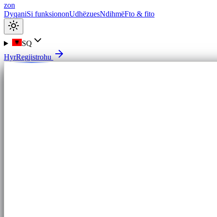
zon
Dyqani
Si funksionon
Udhëzues
Ndihmë
Fto & fito
SQ
Hyr
Regjistrohu