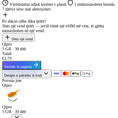
Vlefshmëria ndjek kushtet e planit.
I rimbursueshëm brenda
7 ditëve nëse nuk aktivizohet.
Po shkon edhe diku tjetër?
Shto një vend tjetër — secili është një eSIM më vete, të gjitha
menaxhohen në një vend.
Shto një vend
Qipro
5 GB · 30 ditë
Totali
€2.79
Vazhdo te pagesa
Detajet e paketës & kodi
Porosia jote
Qipro
Qipro
5 GB · 30 ditë