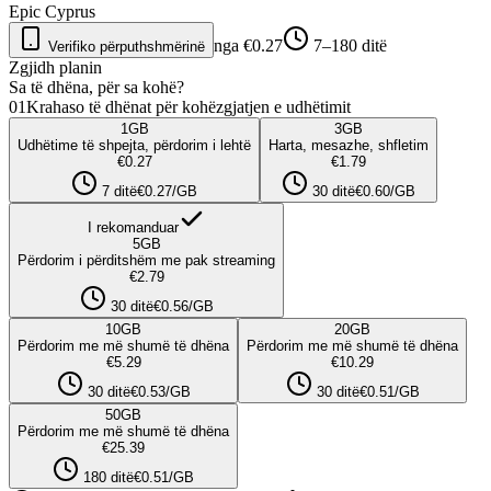
Epic Cyprus
nga €0.27
7–180 ditë
Verifiko përputhshmërinë
Zgjidh planin
Sa të dhëna, për sa kohë?
01
Krahaso të dhënat për kohëzgjatjen e udhëtimit
1
GB
3
GB
Udhëtime të shpejta, përdorim i lehtë
Harta, mesazhe, shfletim
€0.27
€1.79
7 ditë
€0.27/GB
30 ditë
€0.60/GB
I rekomanduar
5
GB
Përdorim i përditshëm me pak streaming
€2.79
30 ditë
€0.56/GB
10
GB
20
GB
Përdorim me më shumë të dhëna
Përdorim me më shumë të dhëna
€5.29
€10.29
30 ditë
€0.53/GB
30 ditë
€0.51/GB
50
GB
Përdorim me më shumë të dhëna
€25.39
180 ditë
€0.51/GB