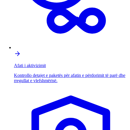
Afati i aktivizimit
Kontrollo detajet e paketës për afatin e përdorimit të parë dhe
rregullat e vlefshmërisë.