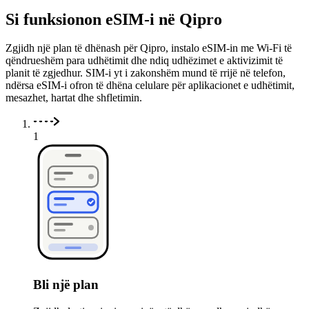
Si funksionon eSIM-i në Qipro
Zgjidh një plan të dhënash për Qipro, instalo eSIM-in me Wi-Fi të
qëndrueshëm para udhëtimit dhe ndiq udhëzimet e aktivizimit të
planit të zgjedhur. SIM-i yt i zakonshëm mund të rrijë në telefon,
ndërsa eSIM-i ofron të dhëna celulare për aplikacionet e udhëtimit,
mesazhet, hartat dhe shfletimin.
1
Bli një plan