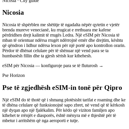
Nicosia · City guide
Nicosia
Nicosia të shpërblen me shëtitje të ngadalta nëpër qytetin e vjetër
brenda mureve venecianë, ku rrugicat e rrethuara me kafene
përdridhen drejt kalimit të rrugës Ledra. Një eSIM për Nicosia të
mban të orientuar ndërsa rrugët ndërrojnë emër dhe drejtim, kështu
që qëndron i lidhur ndërsa lexon për një portë apo kontrollon orarin.
Përdor të dhënat celulare për të shënuar një vend para se ta
humbasësh fillin dhe ta gjesh sërish kur kthehesh.
eSIM për Nicosia — konfiguroje para se të fluturosh
→
Pse Horizon
Pse të zgjedhësh eSIM-in tonë për Qipro
Një eSIM do të thotë që i shmang plotësisht tarifat e roaming dhe ke
të dhëna celulare që funksionojnë sapo zbret, në vend që të kërkosh
një dyqan apo një fjalëkalim. Për këdo që viziton familjen apo
kthehet te rrënjët e diasporës, është mënyra më e thjeshtë për të
mbetur i arritshëm që nga aeroporti e tutje.