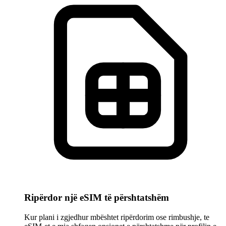
Ripërdor një eSIM të përshtatshëm
Kur plani i zgjedhur mbështet ripërdorim ose rimbushje, te