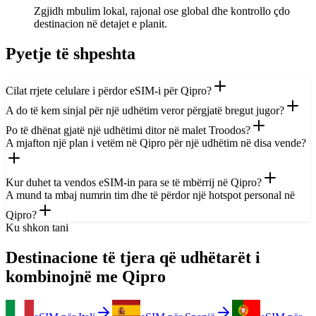
Zgjidh mbulim lokal, rajonal ose global dhe kontrollo çdo
destinacion në detajet e planit.
Pyetje të shpeshta
Cilat rrjete celulare i përdor eSIM-i për Qipro?
A do të kem sinjal për një udhëtim veror përgjatë bregut jugor?
Po të dhënat gjatë një udhëtimi ditor në malet Troodos?
A mjafton një plan i vetëm në Qipro për një udhëtim në disa vende?
Kur duhet ta vendos eSIM-in para se të mbërrij në Qipro?
A mund ta mbaj numrin tim dhe të përdor një hotspot personal në
Qipro?
Ku shkon tani
Destinacione të tjera që udhëtarët i
kombinojnë me Qipro