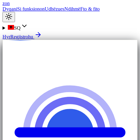
zon
Dyqani
Si funksionon
Udhëzues
Ndihmë
Fto & fito
SQ
Hyr
Regjistrohu