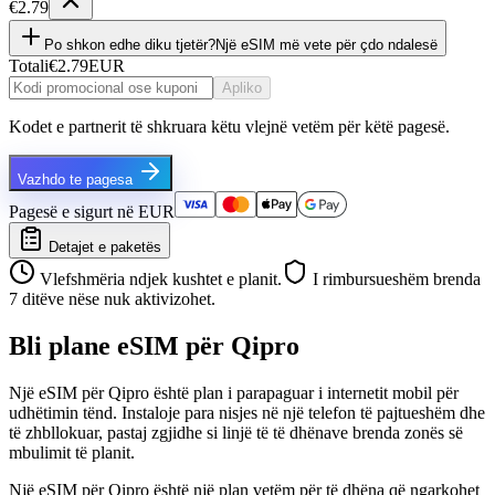
€2.79
Po shkon edhe diku tjetër?
Një eSIM më vete për çdo ndalesë
Totali
€2.79
EUR
Apliko
Kodet e partnerit të shkruara këtu vlejnë vetëm për këtë pagesë.
Vazhdo te pagesa
Pagesë e sigurt në EUR
Detajet e paketës
Vlefshmëria ndjek kushtet e planit.
I rimbursueshëm brenda
7 ditëve nëse nuk aktivizohet.
Bli plane eSIM për Qipro
Një eSIM për Qipro është plan i parapaguar i internetit mobil për
udhëtimin tënd. Instaloje para nisjes në një telefon të pajtueshëm dhe
të zhbllokuar, pastaj zgjidhe si linjë të të dhënave brenda zonës së
mbulimit të planit.
Një eSIM për Qipro është një plan vetëm për të dhëna që ngarkohet