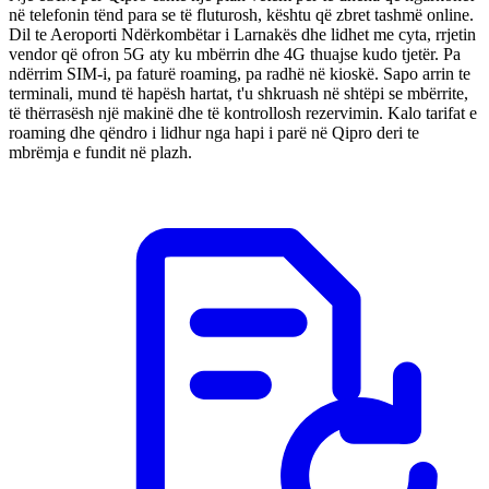
në telefonin tënd para se të fluturosh, kështu që zbret tashmë online.
Dil te Aeroporti Ndërkombëtar i Larnakës dhe lidhet me cyta, rrjetin
vendor që ofron 5G aty ku mbërrin dhe 4G thuajse kudo tjetër. Pa
ndërrim SIM-i, pa faturë roaming, pa radhë në kioskë. Sapo arrin te
terminali, mund të hapësh hartat, t'u shkruash në shtëpi se mbërrite,
të thërrasësh një makinë dhe të kontrollosh rezervimin. Kalo tarifat e
roaming dhe qëndro i lidhur nga hapi i parë në Qipro deri te
mbrëmja e fundit në plazh.