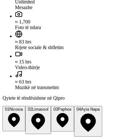
Unlimited
Mesazhe
≈ 1,700
Foto të ndara
≈ 83 hrs
Rrjete sociale & shfletim
≈ 15 hrs
Video-thirrje
≈ 63 hrs
Muzikë në transmetim
Qytete të rëndësishme në Qipro
01
Nicosia
02
Limassol
03
Paphos
04
Ayia Napa