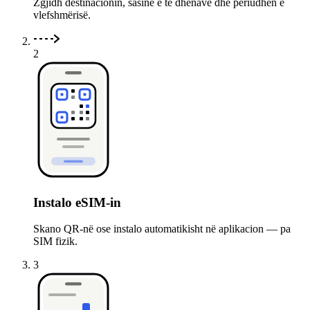
Zgjidh destinacionin, sasinë e të dhënave dhe periudhën e
vlefshmërisë.
2
Instalo eSIM-in
Skano QR-në ose instalo automatikisht në aplikacion — pa
SIM fizik.
3