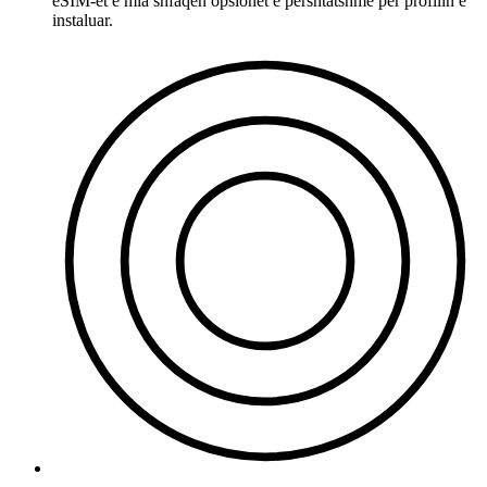
eSIM-et e mia shfaqen opsionet e përshtatshme për profilin e
instaluar.