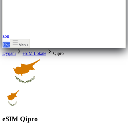
zon
Hyr
Menu
Dyqani
eSIM Lokale
Qipro
eSIM Qipro