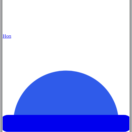
Hor
ı