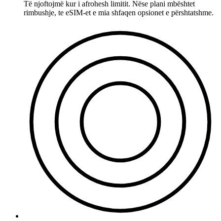
Të njoftojmë kur i afrohesh limitit. Nëse plani mbështet
rimbushje, te eSIM-et e mia shfaqen opsionet e përshtatshme.