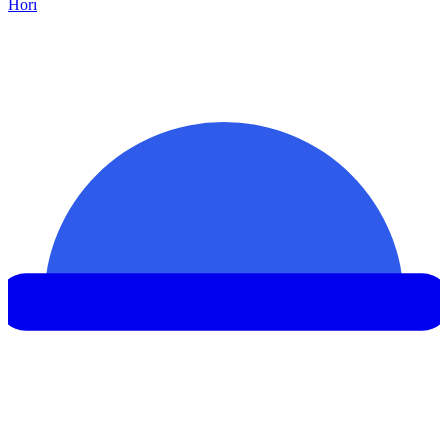
Hor
ı