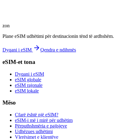
zon
Plane eSIM udhëtimi për destinacionin tënd të ardhshëm.
Dyqani i eSIM
Qendra e ndihmës
eSIM-et tona
Dyqani i eSIM
eSIM globale
eSIM rajonale
eSIM lokale
Mëso
Çfarë është një eSIM?
eSIM-i më i mirë për udhëtim
Përputhshmëria e pajisjeve
Udhëzues udhëtimi
Vlerësimet e klientëve