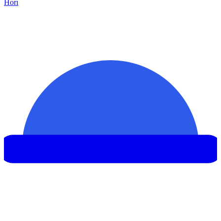
Hor
ı