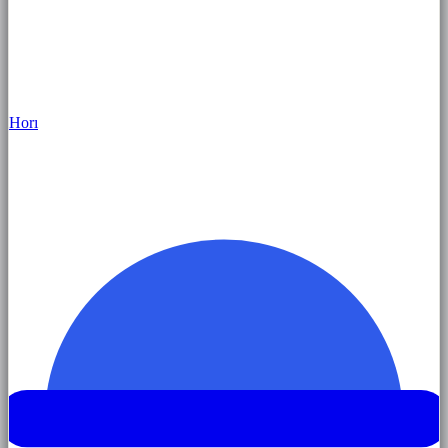
Hor
ı