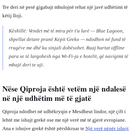
Tre deri në pesë gigabajt mbulojnë rehat një javë udhëtimi të
këtij lloji.
Këshillë: Vendet më të mira për t'u larë — Blue Lagoon,
shpellat detare pranë Kepit Greko — ndodhen në fund të
rrugëve me dhé ku sinjali dobësohet. Ruaj hartat offline
para se të largohesh nga Wi-Fi-ja e hotelit, që navigimi të
mbajë deri te uji.
Nëse Qiproja është vetëm një ndalesë
në një udhëtim më të gjatë
Qiproja ndodhet në udhëkryqin e Mesdheut lindor, një çift i
lehtë me ishujt grekë ose me një verë më të gjerë evropiane.
Ana e ishujve grekë është përshkruar te
Një verë nëpër ishujt