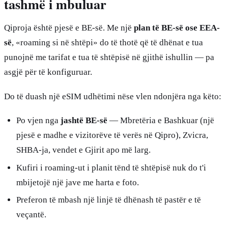
tashmë i mbuluar
Qiproja është pjesë e BE-së. Me një
plan të BE-së ose EEA-
së
, «roaming si në shtëpi» do të thotë që të dhënat e tua
punojnë me tarifat e tua të shtëpisë në gjithë ishullin — pa
asgjë për të konfiguruar.
Do të duash një eSIM udhëtimi nëse vlen ndonjëra nga këto:
Po vjen nga
jashtë BE-së
— Mbretëria e Bashkuar (një
pjesë e madhe e vizitorëve të verës në Qipro), Zvicra,
SHBA-ja, vendet e Gjirit apo më larg.
Kufiri i roaming-ut i planit tënd të shtëpisë nuk do t'i
mbijetojë një jave me harta e foto.
Preferon të mbash një linjë të dhënash të pastër e të
veçantë.