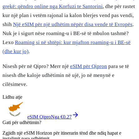
grekë: qëndro online nga Korfuzi te Santorini
, dhe për rastet
kur një plan i vetëm rajonal ia kalon blerjes vend pas vendi,
shih
Një eSIM për një udhëtim nëpër disa vende të Evropës
.
Nuk je i sigurt nëse roaming-u i BE-së të mbulon tashmë?
Lexo
Roaming si në shtëpi: kur mjafton roaming-u i BE-së
(dhe kur jo)
.
Nisesh për në Qipro? Merr një
eSIM për Qipron
para se të
nisesh dhe kaloje udhëtimin në ujë, jo në menynë e
cilësimeve.
Lidhu atje
eSIM Qipro
Nga €0.27
Gati për udhëtimin?
Zgjidh një eSIM Horizon për itinerarin tënd dhe ndiq hapat e
instalimit para udhëtimit.