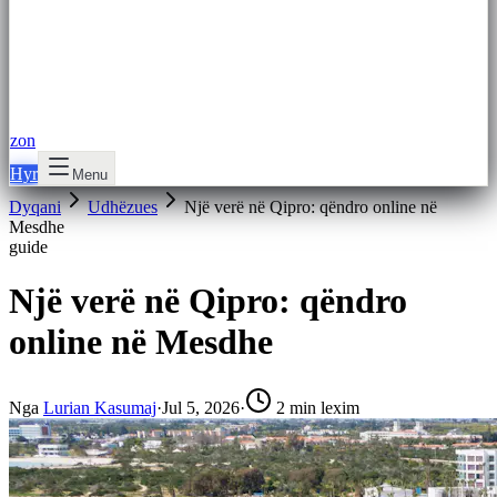
zon
Hyr
Menu
Dyqani
Udhëzues
Një verë në Qipro: qëndro online në
Mesdhe
guide
Një verë në Qipro: qëndro
online në Mesdhe
Nga
Lurian Kasumaj
·
Jul 5, 2026
·
2 min lexim