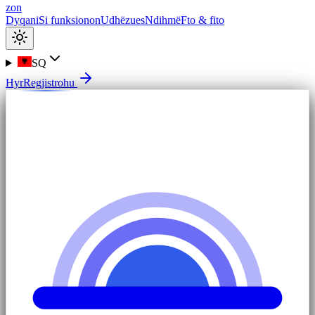
zon
Dyqani
Si funksionon
Udhëzues
Ndihmë
Fto & fito
SQ
Hyr
Regjistrohu