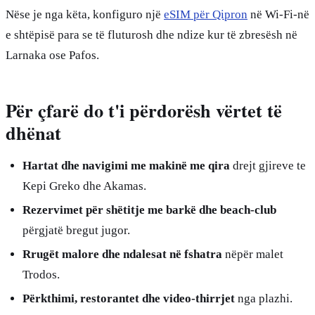
Nëse je nga këta, konfiguro një
eSIM për Qipron
në Wi-Fi-në
e shtëpisë para se të fluturosh dhe ndize kur të zbresësh në
Larnaka ose Pafos.
Për çfarë do t'i përdorësh vërtet të
dhënat
Hartat dhe navigimi me makinë me qira
drejt gjireve te
Kepi Greko dhe Akamas.
Rezervimet për shëtitje me barkë dhe beach-club
përgjatë bregut jugor.
Rrugët malore dhe ndalesat në fshatra
nëpër malet
Trodos.
Përkthimi, restorantet dhe video-thirrjet
nga plazhi.