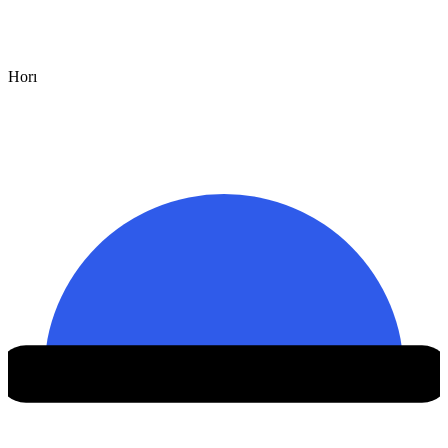
Hor
ı