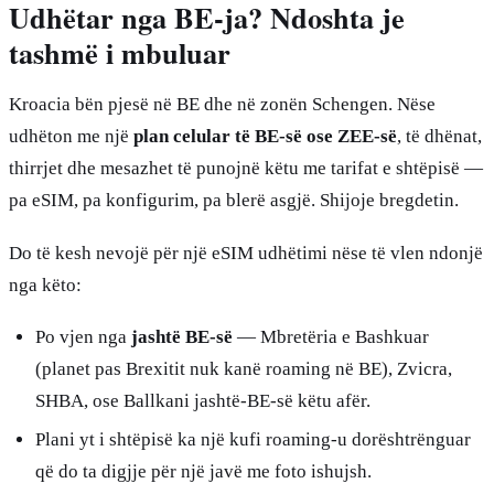
Udhëtar nga BE-ja? Ndoshta je
tashmë i mbuluar
Kroacia bën pjesë në BE dhe në zonën Schengen. Nëse
udhëton me një
plan celular të BE-së ose ZEE-së
, të dhënat,
thirrjet dhe mesazhet të punojnë këtu me tarifat e shtëpisë —
pa eSIM, pa konfigurim, pa blerë asgjë. Shijoje bregdetin.
Do të kesh nevojë për një eSIM udhëtimi nëse të vlen ndonjë
nga këto:
Po vjen nga
jashtë BE-së
— Mbretëria e Bashkuar
(planet pas Brexitit nuk kanë roaming në BE), Zvicra,
SHBA, ose Ballkani jashtë-BE-së këtu afër.
Plani yt i shtëpisë ka një kufi roaming-u dorështrënguar
që do ta digjje për një javë me foto ishujsh.