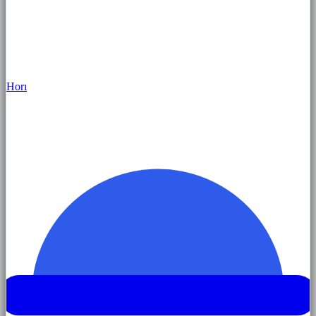
Hor
ı