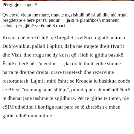
Përgjigje e shpejtë
Qytete të vjetra me mure, tragete nga ishulli në ishull dhe një rrugë
bregdetare e bërë për t'u endur — ja si të planifikosh internetin
celular për gjithë verën në Kroaci.
Kroacia në verë është një bregdet i vetëm e i gjatë: muret e
Dubrovnikut, pallati i Splitit, dalja me tragete drejt Hvarit
dhe Visit, dhe rruga me dy korsi që i lidh të gjitha bashkë.
Është e bërë për t'u endur — çka do të thotë edhe shumë
harta të drejtpërdrejta, orare tragetesh dhe rezervime
restorantesh. Lajmi i mirë është se Kroacia iu bashkua zonës
së BE-së "roaming si në shtëpi", prandaj për shumë udhëtarë
të dhënat janë tashmë të zgjidhura. Për të gjithë të tjerët, një
eSIM udhëtimi i konfiguruar para se të zbresësh e mban
gjithë udhëtimin online.