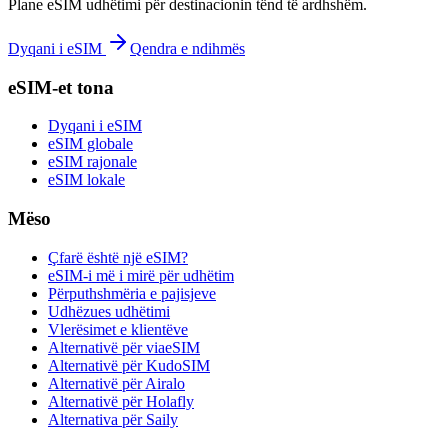
Plane eSIM udhëtimi për destinacionin tënd të ardhshëm.
Dyqani i eSIM
Qendra e ndihmës
eSIM-et tona
Dyqani i eSIM
eSIM globale
eSIM rajonale
eSIM lokale
Mëso
Çfarë është një eSIM?
eSIM-i më i mirë për udhëtim
Përputhshmëria e pajisjeve
Udhëzues udhëtimi
Vlerësimet e klientëve
Alternativë për viaeSIM
Alternativë për KudoSIM
Alternativë për Airalo
Alternativë për Holafly
Alternativa për Saily