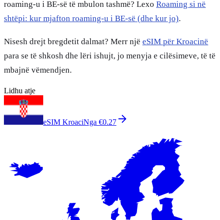
roaming-u i BE-së të mbulon tashmë? Lexo
Roaming si në
shtëpi: kur mjafton roaming-u i BE-së (dhe kur jo)
.
Nisesh drejt bregdetit dalmat? Merr një
eSIM për Kroacinë
para se të shkosh dhe lëri ishujt, jo menyja e cilësimeve, të të
mbajnë vëmendjen.
Lidhu atje
eSIM Kroaci
Nga €0.27