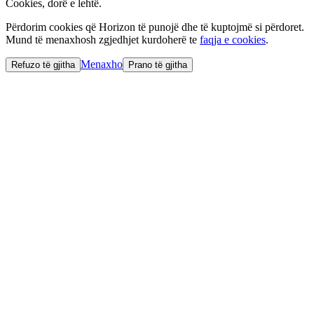
Cookies, dorë e lehtë.
Përdorim cookies që Horizon të punojë dhe të kuptojmë si përdoret.
Mund të menaxhosh zgjedhjet kurdoherë te
faqja e cookies
.
Menaxho
Refuzo të gjitha
Prano të gjitha