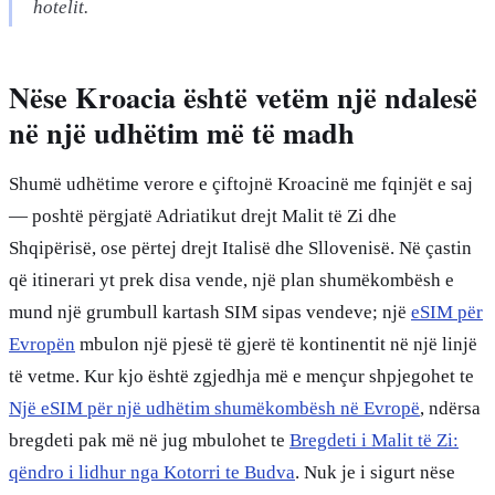
hotelit.
Nëse Kroacia është vetëm një ndalesë
në një udhëtim më të madh
Shumë udhëtime verore e çiftojnë Kroacinë me fqinjët e saj
— poshtë përgjatë Adriatikut drejt Malit të Zi dhe
Shqipërisë, ose përtej drejt Italisë dhe Sllovenisë. Në çastin
që itinerari yt prek disa vende, një plan shumëkombësh e
mund një grumbull kartash SIM sipas vendeve; një
eSIM për
Evropën
mbulon një pjesë të gjerë të kontinentit në një linjë
të vetme. Kur kjo është zgjedhja më e mençur shpjegohet te
Një eSIM për një udhëtim shumëkombësh në Evropë
, ndërsa
bregdeti pak më në jug mbulohet te
Bregdeti i Malit të Zi:
qëndro i lidhur nga Kotorri te Budva
. Nuk je i sigurt nëse