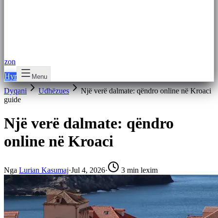
zon
Hyr
Menu
Dyqani
Udhëzues
Një verë dalmate: qëndro online në Kroaci
guide
Një verë dalmate: qëndro
online në Kroaci
Nga
Lurian Kasumaj
·
Jul 4, 2026
·
3 min lexim