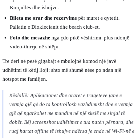
Korçullës dhe ishujve.
Bileta me orar dhe rezervime
për muret e qytetit,
Pallatin e Dioklecianit dhe beach club-et.
Foto dhe mesazhe
nga çdo pikë vështrimi, plus ndonjë
video-thirrje në shtëpi.
Tre deri në pesë gigabajt e mbulojnë komod një javë
udhëtimi të këtij lloji; shto më shumë nëse po ndan një
hotspot me familjen.
Këshillë: Aplikacionet dhe oraret e trageteve janë e
vetmja gjë që do ta kontrollosh vazhdimisht dhe e vetmja
gjë që ngarkohet me mundim në një skelë me sinjal të
dobët. Bëj screenshot udhëtimet e tua natën përpara, dhe
ruaj hartat offline të ishujve ndërsa je ende në Wi-Fi-në e