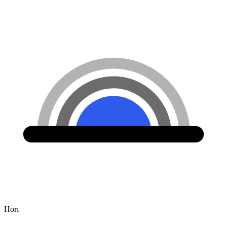
Hor
ı