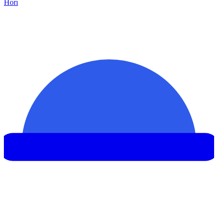
Hor
ı