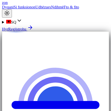
zon
Dyqani
Si funksionon
Udhëzues
Ndihmë
Fto & fito
SQ
Hyr
Regjistrohu