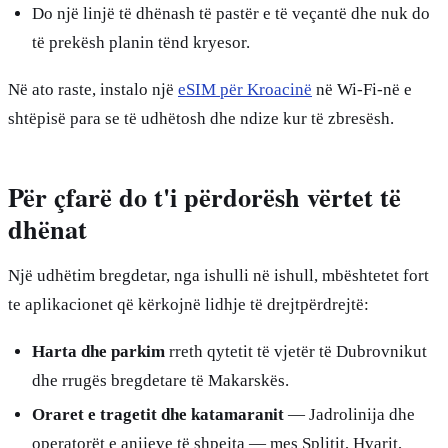
Do një linjë të dhënash të pastër e të veçantë dhe nuk do
të prekësh planin tënd kryesor.
Në ato raste, instalo një
eSIM për Kroacinë
në Wi-Fi-në e
shtëpisë para se të udhëtosh dhe ndize kur të zbresësh.
Për çfarë do t'i përdorësh vërtet të
dhënat
Një udhëtim bregdetar, nga ishulli në ishull, mbështetet fort
te aplikacionet që kërkojnë lidhje të drejtpërdrejtë:
Harta dhe parkim
rreth qytetit të vjetër të Dubrovnikut
dhe rrugës bregdetare të Makarskës.
Oraret e tragetit dhe katamaranit
— Jadrolinija dhe
operatorët e anijeve të shpejta — mes Splitit, Hvarit,